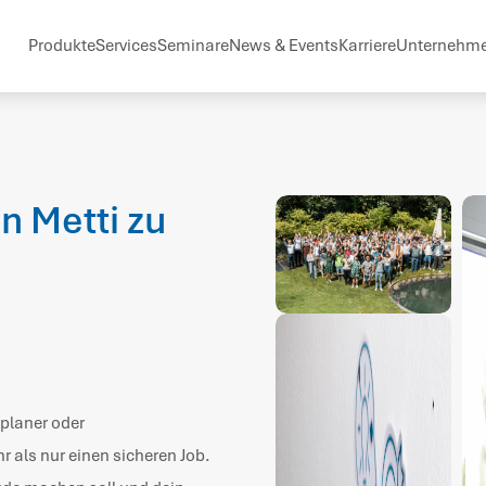
Produkte
Services
Seminare
News & Events
Karriere
Unternehm
n Metti zu
planer oder
 als nur einen sicheren Job.