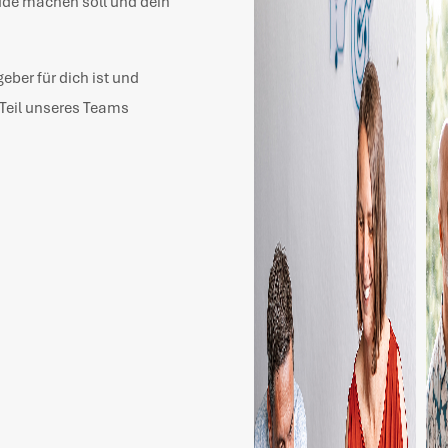
eude machen soll und dein
eber für dich ist und
s Teil unseres Teams